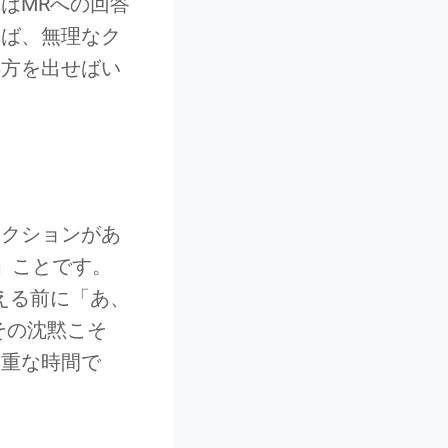
はMRへの回答
れば、無理なク
処方を出せばい
アクションがあ
」ことです。
える前に「あ、
その沈黙こそ
貴重な時間で