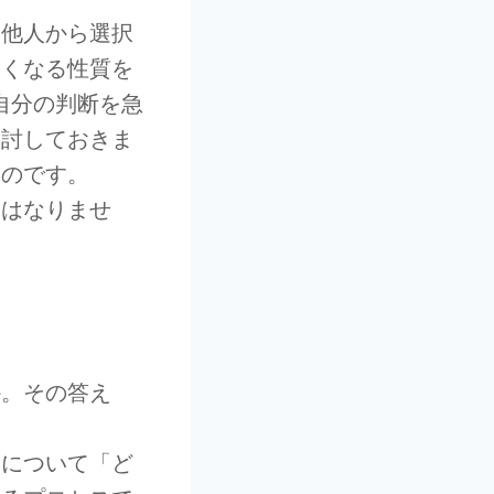
は他人から選択
たくなる性質を
自分の判断を急
検討しておきま
うのです。
てはなりませ
か。その答え
容について「ど