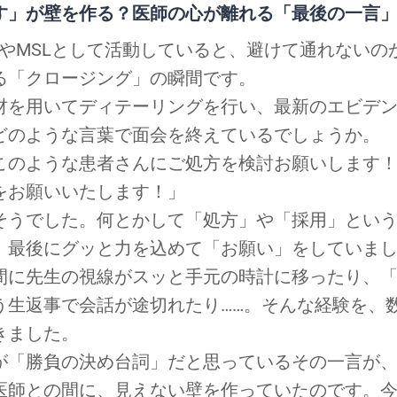
す」が壁を作る？医師の心が離れる「最後の一言
RやMSLとして活動していると、避けて通れないの
る「クロージング」の瞬間です。
材を用いてディテーリングを行い、最新のエビデ
どのような言葉で面会を終えているでしょうか。
このような患者さんにご処方を検討お願いします！
をお願いいたします！」
そうでした。何とかして「処方」や「採用」とい
、最後にグッと力を込めて「お願い」をしていま
間に先生の視線がスッと手元の時計に移ったり、
う生返事で会話が途切れたり……。そんな経験を、
きました。
が「勝負の決め台詞」だと思っているその一言が
医師との間に、見えない壁を作っていたのです。