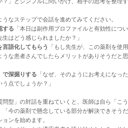
か？」とシンプルに問いかけ、相手の思考を整理
ようなステップで会話を進めてみてください。
認する
「本日は副作用プロファイルと有効性につ
先生はどう感じられましたか？」
を言語化してもらう
「もし先生が、この薬剤を使
ような患者さんでしたらメリットがありそうだと
」で深掘りする
「なぜ、そのようにお考えになっ
いう点でしょうか？」
質問型」の対話を重ねていくと、医師は自ら「こ
」「今の薬剤で懸念している部分が解決できそう
ションを始めます。