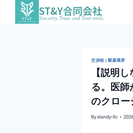
ST&Y合同会社
Sincerity. Trust. and Your smile.
交渉術
|
製薬業界
【説明し
る。医師
のクロー
By
standy-llc
20