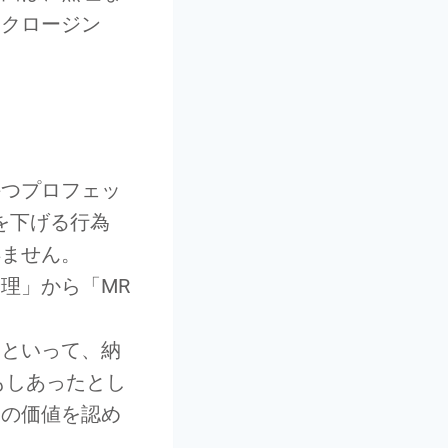
いクロージン
持つプロフェッ
を下げる行為
得ません。
理」から「MR
らといって、納
もしあったとし
品の価値を認め