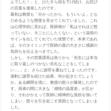
んでした！」と、ひたすら頭を下げ続け、お詫び
の言葉を連発したのです。
最初は教授も「分かったから、もういいよ」とな
だめるような態度を見せてくれていました。これ
は心理学的に見れば、医師側が「私はそれほど怒
っていない、大ごとにしたくない」という温情の
サインを出してくれていた状態です。本来であれ
ば、そのタイミングで医師の器の大きさに感謝の
気持ちを伝えるべきでした。
しかし、その営業課長は焦りから「先生には本当
に取り返しのつかない失礼なことをしてしま
い……」と、さらに謝罪を重ねてしまったのです。
過剰に謝罪を続けた結果、何が起きたでしょう
か。ある瞬間を境に、教授の怒りが爆発したので
す。両者の間に大きな「感情の温度差」が広が
り、それがかえって医師に精神的な負担を強いて
しまい、怒りを引き起こす原因となってしまいま
した。