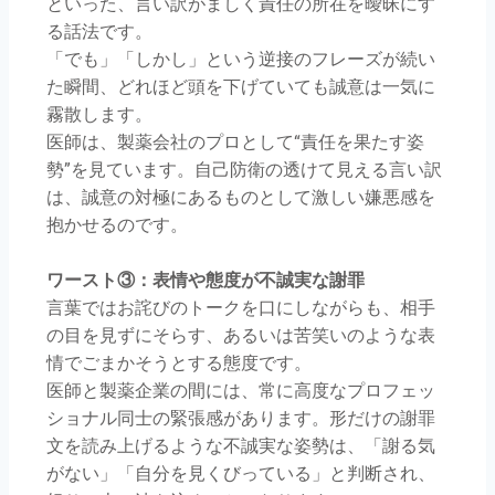
といった、言い訳がましく責任の所在を曖昧にす
る話法です。
「でも」「しかし」という逆接のフレーズが続い
た瞬間、どれほど頭を下げていても誠意は一気に
霧散します。
医師は、製薬会社のプロとして“責任を果たす姿
勢”を見ています。自己防衛の透けて見える言い訳
は、誠意の対極にあるものとして激しい嫌悪感を
抱かせるのです。
ワースト③：表情や態度が不誠実な謝罪
言葉ではお詫びのトークを口にしながらも、相手
の目を見ずにそらす、あるいは苦笑いのような表
情でごまかそうとする態度です。
医師と製薬企業の間には、常に高度なプロフェッ
ショナル同士の緊張感があります。形だけの謝罪
文を読み上げるような不誠実な姿勢は、「謝る気
がない」「自分を見くびっている」と判断され、