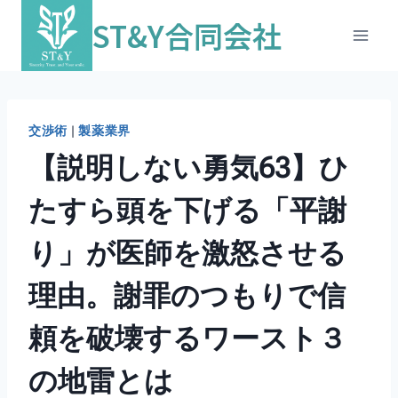
ST&Y合同会社
交渉術
|
製薬業界
【説明しない勇気63】ひ
たすら頭を下げる「平謝
り」が医師を激怒させる
理由。謝罪のつもりで信
頼を破壊するワースト３
の地雷とは