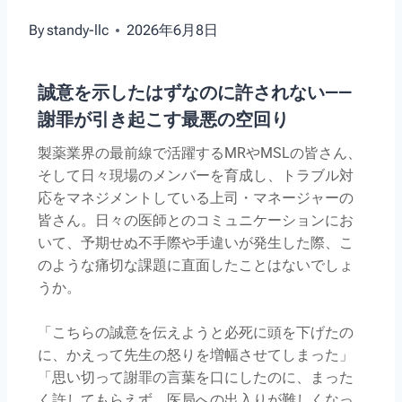
By
standy-llc
2026年6月8日
誠意を示したはずなのに許されない——
謝罪が引き起こす最悪の空回り
製薬業界の最前線で活躍するMRやMSLの皆さん、
そして日々現場のメンバーを育成し、トラブル対
応をマネジメントしている上司・マネージャーの
皆さん。日々の医師とのコミュニケーションにお
いて、予期せぬ不手際や手違いが発生した際、こ
のような痛切な課題に直面したことはないでしょ
うか。
「こちらの誠意を伝えようと必死に頭を下げたの
に、かえって先生の怒りを増幅させてしまった」
「思い切って謝罪の言葉を口にしたのに、まった
く許してもらえず、医局への出入りが難しくなっ