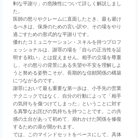
剰な平謝り」の危険性について詳しく解説しまし
た。
医師の怒りやクレームに直面したとき、最も避け
るべきは、保身のための言い訳や、その場をやり
過ごすための形式的な平謝りです。
優れたコミュニケーション・スキルを持つプロフ
ェッショナルは、謝罪の場を「自らの正当性を証
明する戦い」とは捉えません。相手の立場を尊重
し、その怒りの背景にある失望や不安を理解しよ
うと努める姿勢こそが、長期的な信頼関係の構築
につながるのです。
謝罪において最も重要な第一歩は、小手先の営業
テクニックではなく、自分の行動によって「相手
の気持ちを傷つけてしまった」ということに対す
る真摯なお詫びの気持ちを持つことです。この共
感の土台があって初めて、崩れかけた関係を修復
するための扉が開かれます。
では、このマインドセットをベースにして、具体