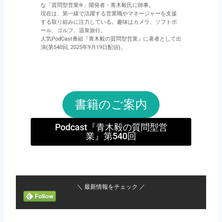
な「質問型営業®」開発者・青木毅氏に師事。
現在は、第一線で活躍する営業職やマネージャーを支援
する取り組みに注力している。趣味はカメラ、ソフトボ
ール、ゴルフ、温泉旅行。
人気PodCast番組『青木毅の質問型営業』に著者として出
演(第540回, 2025年9月19日配信)。
書籍のご案内
Podcast『青木毅の質問型営
業』第540回
＼ 最新情報をチェック ／