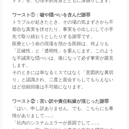
ト３」を、心理学的背景とともに深掘りします。
ワースト①：嘘や隠ぺいを含んだ謝罪
トラブルが起きたとき、その場の気まずさから不
都合な真実を伏せたり、事実を小出しにして小手
先で取り繕おうとしたりする謝罪です。
医療という命の現場を預かる医師は、何よりも
「正確性」と「透明性」を重んじます。このよう
な不誠実な隠ぺいは、後になって必ず事実が露見
します。
そのときには単なるミスではなく「意図的な裏切
り」と認識され、二度と面会すらしてもらえない
ほど信頼回復は不可能になります。
ワースト②：言い訳や責任転嫁が混じった謝罪
「はい、申し訳ありません。でも、こちらにも事
情がありまして……」
「社内のシステムエラーが原因でして……」