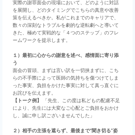
実際の謝罪面会の現場において、どのように対話
を展開し、どのタイミングでこちらの真意や改善
策を伝えるべきか。私がこれまでのキャリアで、
数々の深刻なトラブルを劇的な逆転劇へと導いて
きた、極めて実戦的な「４つのステップ」のフレ
ームワークを提示します。
１）最初に心からの謝意を述べ、感情面に寄り添
う
面会の冒頭、まずは言い訳を一切挟まずに、こち
らの不手際によって医師の気持ちを傷つけてしま
った事実、負担をかけた事実に対して真っ直ぐに
お詫びを伝えます。
【トーク例】
「先生、この度は私どもの配慮不足
により、先生には大変なご心配とご負担をおかけ
し、誠に申し訳ございませんでした」
２）相手の主張を遮らず、最後まで“聞き切る”姿