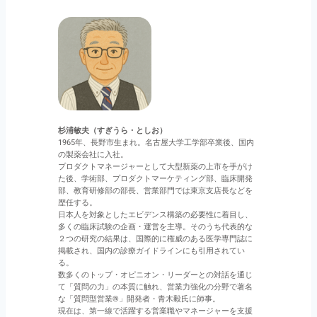
杉浦敏夫（すぎうら・としお）
1965年、長野市生まれ。名古屋大学工学部卒業後、国内
の製薬会社に入社。
プロダクトマネージャーとして大型新薬の上市を手がけ
た後、学術部、プロダクトマーケティング部、臨床開発
部、教育研修部の部長、営業部門では東京支店長などを
歴任する。
日本人を対象としたエビデンス構築の必要性に着目し、
多くの臨床試験の企画・運営を主導。そのうち代表的な
２つの研究の結果は、国際的に権威のある医学専門誌に
掲載され、国内の診療ガイドラインにも引用されてい
る。
数多くのトップ・オピニオン・リーダーとの対話を通じ
て「質問の力」の本質に触れ、営業力強化の分野で著名
な「質問型営業®」開発者・青木毅氏に師事。
現在は、第一線で活躍する営業職やマネージャーを支援