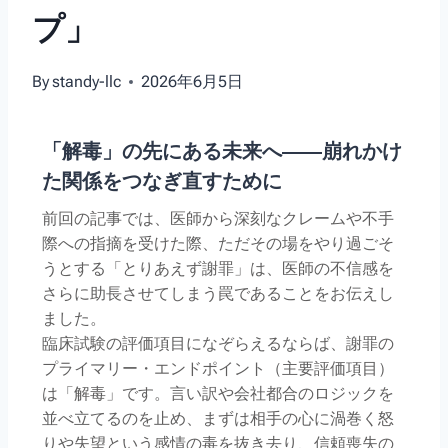
プ」
By
standy-llc
2026年6月5日
「解毒」の先にある未来へ――崩れかけ
た関係をつなぎ直すために
前回の記事では、医師から深刻なクレームや不手
際への指摘を受けた際、ただその場をやり過ごそ
うとする「とりあえず謝罪」は、医師の不信感を
さらに助長させてしまう罠であることをお伝えし
ました。
臨床試験の評価項目になぞらえるならば、謝罪の
プライマリー・エンドポイント（主要評価項目）
は「解毒」です。言い訳や会社都合のロジックを
並べ立てるのを止め、まずは相手の心に渦巻く怒
りや失望という感情の毒を抜き去り、信頼喪失の