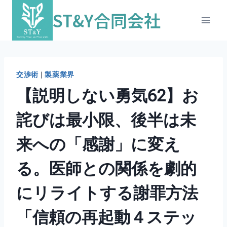
ST&Y合同会社
交渉術
|
製薬業界
【説明しない勇気62】お
詫びは最小限、後半は未
来への「感謝」に変え
る。医師との関係を劇的
にリライトする謝罪方法
「信頼の再起動４ステッ