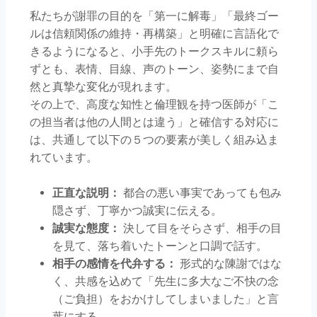
私たちが謝罪の目的を「第一に解毒」「最終ゴー
ルは信頼関係の維持・再構築」と明確に言語化で
きるようになると、小手先のトークスキルに頼ら
ずとも、表情、目線、声のトーン、姿勢にまで自
然と真摯な変化が現れます。
その上で、高度な知性と倫理観を持つ医師が「こ
の担当者は他の人間とは違う」と確信する対応に
は、共通して以下の５つの要素が美しく組み込ま
れています。
正直な説明：
都合の悪い事実であっても包み
隠さず、丁寧かつ誠実に伝える。
誠実な態度：
決して目をそらさず、相手の目
を見て、落ち着いたトーンと口調で話す。
相手の感情を代弁する：
形式的な陳謝ではな
く、共感を込めて「先生に多大なご不快の念
（ご負担）をおかけしてしまいました」と言
葉にする。