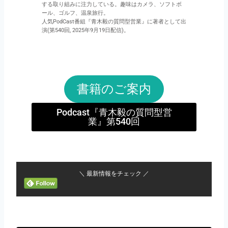
する取り組みに注力している。趣味はカメラ、ソフトボ
ール、ゴルフ、温泉旅行。
人気PodCast番組『青木毅の質問型営業』に著者として出
演(第540回, 2025年9月19日配信)。
書籍のご案内
Podcast『青木毅の質問型営
業』第540回
＼ 最新情報をチェック ／